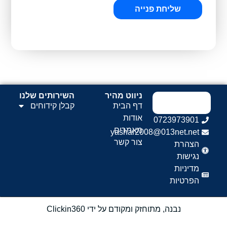
שליחת פנייה
0723973901
yashar2008@013net.net
ניווט מהיר
השירותים שלנו
דף הבית
קבלן קידוחים
אודות
0723973901
מאמרים
yashar2008@013net.net
צור קשר
הצהרת
נגישות
מדיניות
הפרטיות
נבנה, מתוחזק ומקודם על ידי Clickin360