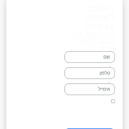
זקוקים
לשירות
עכשיו?
לחצו על כפתור יצירת
הקשר או התקשרו אלינו
– ואנחנו כבר בדרך
אליכם.
שם
טלפון
אימייל
אני מאשר/ת כי קראתי
ואני מסכים/ה ל
מדיניות
הפרטיות
של האתר
שמופיעה בתחתית האתר.