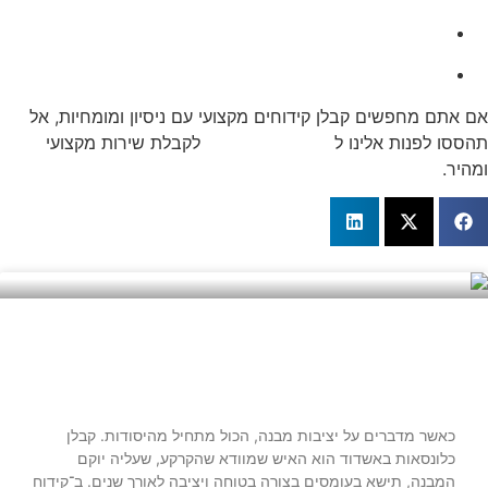
בדיקות קרקע יסודיות
עבודות עפר ובטון
אם אתם מחפשים קבלן קידוחים מקצועי עם ניסיון ומומחיות, אל
תהססו לפנות אלינו ל
קידוח ישיר בע"מ
לקבלת שירות מקצועי
ומהיר.
קבלן כלונסאות באשדוד – שירותי כלונסאות
מתקדמים לבנייה
כאשר מדברים על יציבות מבנה, הכול מתחיל מהיסודות. קבלן
כלונסאות באשדוד הוא האיש שמוודא שהקרקע, שעליה יוקם
המבנה, תישא בעומסים בצורה בטוחה ויציבה לאורך שנים. ב־קידוח