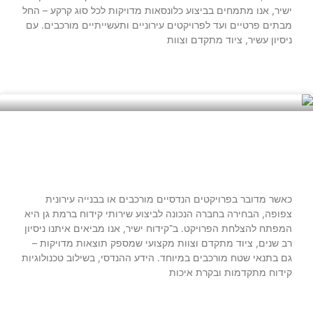
ישיר, אנו מתמחים בביצוע כלונסאות מדויקות לכל סוג קרקע – החל
מבתים פרטיים ועד לפרויקטים עירוניים ותעשייתיים מורכבים. עם
ניסיון עשיר, ציוד מתקדם וצוות
קרא עוד »
קידוח ברמת גן – פתרונות מותאמים
לפרויקטים גדולים
כאשר מדובר בפרויקטים הנדסיים מורכבים או בבנייה עירונית
צפופה, הבחירה בחברה הנכונה לביצוע שירותי קידוח ברמת גן היא
המפתח להצלחת הפרויקט. ב־קידוח ישיר, אנו מביאים איתנו ניסיון
רב שנים, ציוד מתקדם וצוות מקצועי שמספק תוצאות מדויקות –
גם בתנאי שטח מורכבים במיוחד. הידע ההנדסי, בשילוב טכנולוגיות
קידוח מתקדמות ובקרת איכות
קרא עוד »