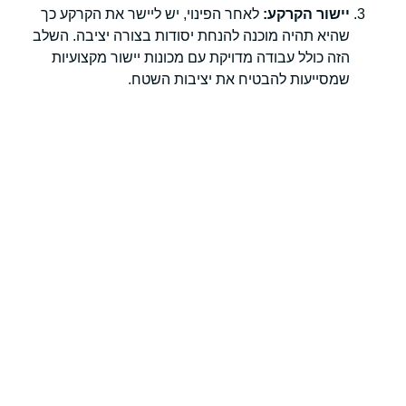
יישור הקרקע:
לאחר הפינוי, יש ליישר את הקרקע כך
שהיא תהיה מוכנה להנחת יסודות בצורה יציבה. השלב
הזה כולל עבודה מדויקת עם מכונות יישור מקצועיות
שמסייעות להבטיח את יציבות השטח.
עבודות עפר במבני תשתית
עבודות עפר אינן מוגבלות רק לבנייה פרטית, אלא הן קריטיות
גם בפרויקטים של תשתיות תחבורה, גשרים, תחנות רכבת,
חניונים תת-קרקעיים ופרויקטים ציבוריים נוספים. ביצוע
עבודות עפר באופן מקצועי הוא מהותי על מנת להבטיח את
יציבות התשתית לאורך זמן.
לדוגמה, בעבודות תשתית תחבורה כמו בניית כבישים או
גשרים, עבודות העפר הן הבסיס להנחת יסודות חזקים. כל
שלב בתהליך חייב להיות מבוצע בדיוק על מנת להבטיח
שהמבנה או התשתית לא יתמוטטו עם הזמן.