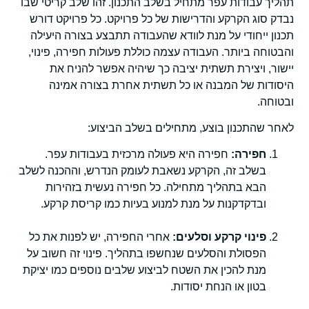
תהליך עבודות עפר מתחיל בשלב התכנון. זהו שלב קריטי שבו
נבדק סוג הקרקע והדרישות של כל פרויקט. כל פרויקט דורש
תכנון ייחודי על מנת לוודא שהעבודה תתבצע בצורה היעילה
והבטוחה ביותר. העבודה עצמה כוללת פעולות חפירה, פינוי,
יישור, ויצירת תשתית יציבה כך שיהיה אפשר להניח את
היסודות של המבנה או כל תשתית אחרת בצורה אמינה
ובטוחה.
לאחר שהתכנון בוצע, מתחילים בשלב הביצוע:
חפירה:
חפירה היא פעולה מרכזית בעבודות עפר.
בשלב זה, הקרקע נשאבת לעומק הנדרש, וההכנה לשלב
הבא בתהליך מתחילה. כל חפירה נעשית בזהירות
ובדקדקנות על מנת למנוע בעיות כמו קריסת קרקע.
פינוי קרקע וסלעים:
אחרי החפירה, יש לפנות את כל
הפסולת והסלעים שנחשפו בתהליך. פינוי זה חשוב על
מנת להכין את השטח לביצוע שלבים נוספים כמו יציקת
בטון או הנחת יסודות.