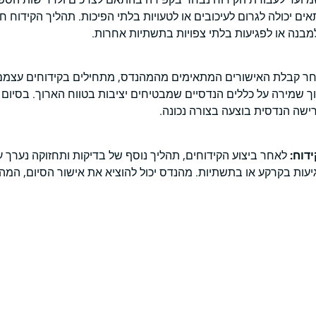
ים יכולה לגרום לעיכובים או לטעויות בלתי הפיכות. תהליך הקידוח ח
מבנה או לפגיעות בלתי צפויות בתשתיות אחרות.
ר קבלת האישורים המתאימים מהמהנדס, מתחילים בקידוחים עצמם. 
תוך שמירה על כללים הנדסיים שמבטיחים יציבות בטווח הארוך. בסיום
רישה הנדסית בוצעה בצורה נכונה.
דוח:
לאחר ביצוע הקידוחים, תהליך נוסף של בדיקות ותחזוקה נערך ע
פגיעות בקרקע או בתשתיות. מהנדס יכול להוציא את אישור הסיום, המה
קידוחים עם אישור מהנדס?
 מהנדס עולה במיוחד כאשר מדובר בפרויקטים שמחייבים עמידה בס
ות המבנה ותשתיותיו. חשוב להדגיש שקידוחים עם אישור מהנדס לא מ