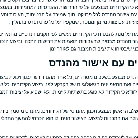
א כי הקידוחים מבוצעים על פי הדרישות ההנדסיות המחמירות, באמצע
עם אישור מהנדס לכל פרויקט, תוך שמירה על הבטיחות, האיכות והעב
עיות, עם צוות מיומן ומנוסה, שמקפיד על כל פרט ופרט בתהליך.
 על מנת להבטיח כי הקידוחים נעשים לפי תקנים הנדסיים מחמירים, 
ור מהנדס מבטיח שהעבודות תואמות את דרישות התכנון וביצוע הנכונ
ני שיבטיחו את יציבות המבנה גם לאורך זמן.
ים עם אישור מהנדס
הנדס מבוצע בשלבים מסודרים, כל אחד מהם דורש תכנון ויכולת ביצו
ה ואת המאפיינים הגיאולוגיים של הקרקע לפני ביצוע הקידוחים. כל ש
וודא כי הקידוח לא פוגע בתשתיות קיימות, ולא ישפיע על יציבות המב
לב הראשון מבוצע תכנון מהנדסי של הקידוחים. מהנדס מוסמך בודק
ולח את התכניות לביצוע. האישור הניתן לו הוא הכרחי להמשך התהליך
מיועד לעבודת הקידוח נבחר בקפידה בהתאם לצרכים ולדרישות הספצי